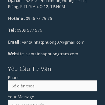
Địa chỉ
: I62 KDC Phú Nhuận, Đường Lê Thị
Riêng, P.Thới An, Q.12, TP.HCM
Hotline
: 0946 75 75 76
Tel
: 0909 577 576
Email
: vantainhatphuong07@gmail.com
Website
: vantainhaphuongtrans.com
Yêu Cầu Tư Vấn
Phone
Your Message