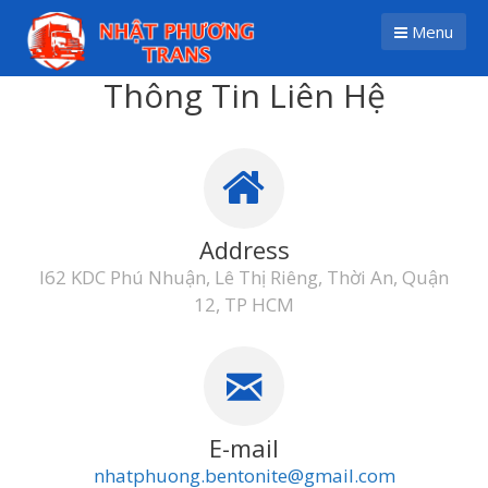
Skip
Menu
to
content
Thông Tin Liên Hệ
Address
I62 KDC Phú Nhuận, Lê Thị Riêng, Thời An, Quận
12, TP HCM
E-mail
nhatphuong.bentonite@gmail.com