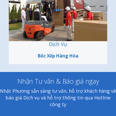
Dịch Vụ
Bốc Xếp Hàng Hóa
Nhận Tư vấn & Báo giá ngay
Nhật Phương sẵn sàng tư vấn, hỗ trợ khách hàng về
báo giá Dịch vụ và hỗ trợ thông tin qua Hotline
công ty