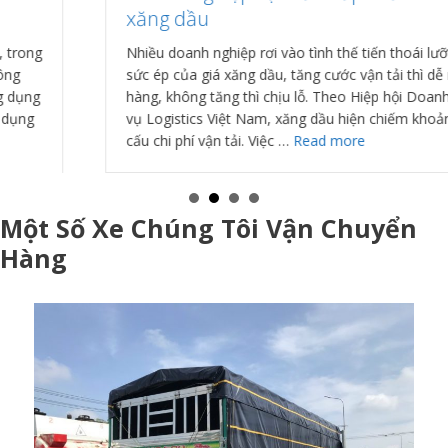
xăng dầu
Nhiều doanh nghiệp rơi vào tình thế tiến thoái lưỡng nan trước
sức ép của giá xăng dầu, tăng cước vận tải thì dễ mất khách
hàng, không tăng thì chịu lỗ. Theo Hiệp hội Doanh nghiệp Dịch
vụ Logistics Việt Nam, xăng dầu hiện chiếm khoảng 35% cơ
Doanh
cấu chi phí vận tải. Việc …
Read more
nghiệp
vận
tải
Một Số Xe Chúng Tôi Vận Chuyển
thấp
thỏm
Hàng
theo
giá
xăng
dầu