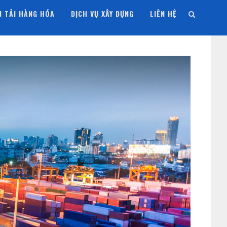
N TẢI HÀNG HÓA
DỊCH VỤ XÂY DỰNG
LIÊN HỆ