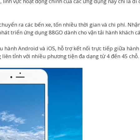
n, lĩnh vực hoạt động chính của các ứng dụng này chỉ là 
chuyển ra các bến xe, tốn nhiều thời gian và chi phí. Nhậ
phát triển ứng dụng 88GO dành cho vận tải hành khách c
hành Android và iOS, hỗ trợ kết nối trực tiếp giữa hành 
g liên tỉnh với nhiều phương tiện đa dạng từ 4 đến 45 chỗ.