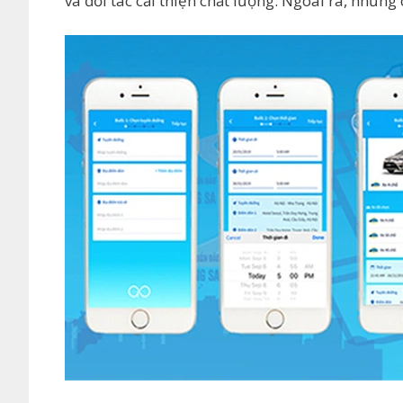
và đối tác cải thiện chất lượng. Ngoài ra, nhữn